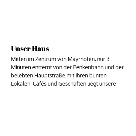
Unser Haus
Mitten im Zentrum von Mayrhofen, nur 3
Minuten entfernt von der Penkenbahn und der
belebten Hauptstraße mit ihren bunten
Lokalen, Cafés und Geschäften liegt unsere
kleine Frühstückspension.
Unsere drei Doppelzimmer befinden sich im
ersten Stock des Hauses und geben einen
wunderbaren Blick auf den Hausberg Penken
und die umliegende Bergwelt frei.